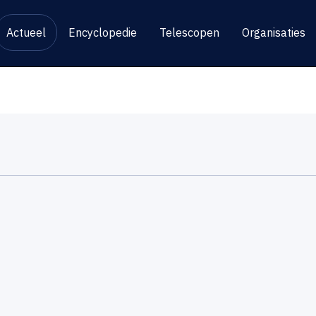
Actueel
Encyclopedie
Telescopen
Organisaties