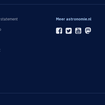
 statement
Meer astronomie.nl
p
n
t