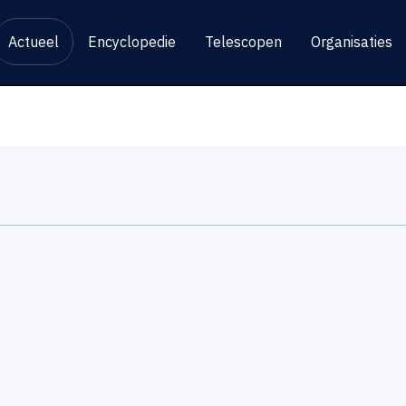
Actueel
Encyclopedie
Telescopen
Organisaties