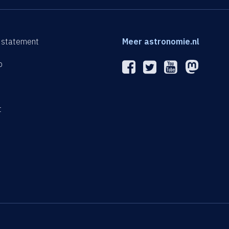
 statement
Meer astronomie.nl
p
n
t