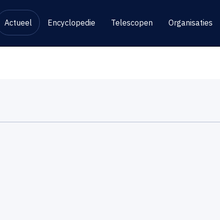
Actueel
Encyclopedie
Telescopen
Organisaties