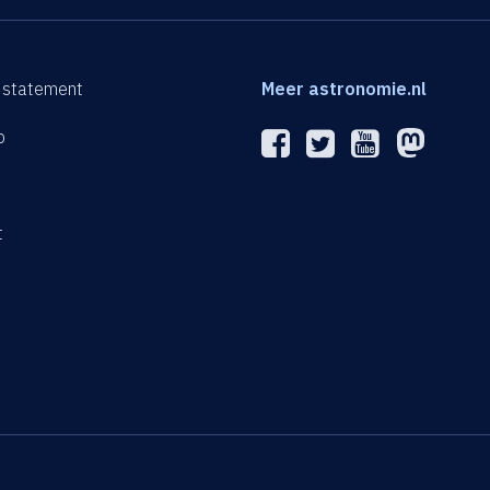
 statement
Meer astronomie.nl
p
n
t