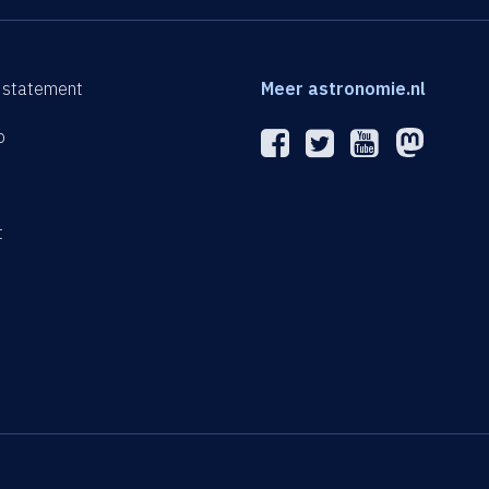
 statement
Meer astronomie.nl
p
n
t