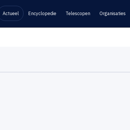
Actueel
Encyclopedie
Telescopen
Organisaties