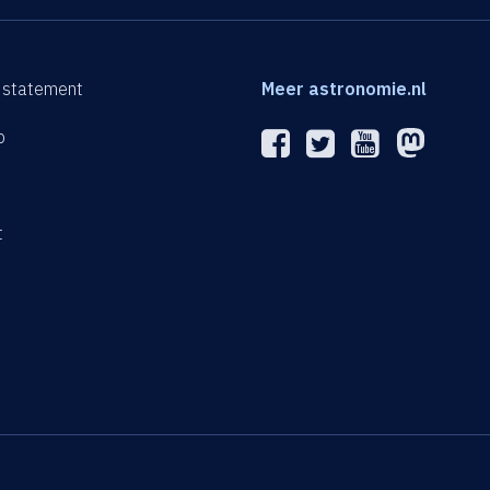
 statement
Meer astronomie.nl
p
n
t