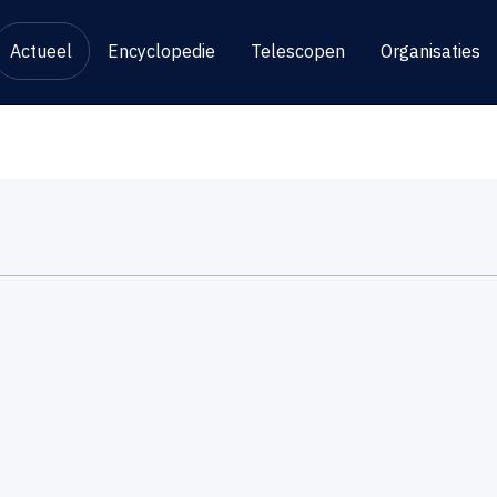
Actueel
Encyclopedie
Telescopen
Organisaties