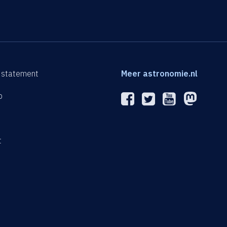
 statement
Meer astronomie.nl
p
n
t