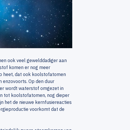
komen ook veel gewelddadiger aan
olstof komen er nog meer
zo heet, dat ook koolstofatomen
m enzovoorts. Op den duur
ster wordt waterstof omgezet in
n tot koolstofatomen, nog dieper
ijn het de nieuwe kernfusiereacties
ergieproductie voorkomt dat de