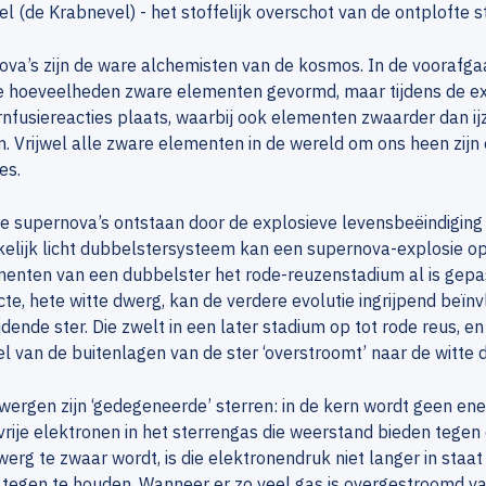
l (de Krabnevel) - het stoffelijk overschot van de ontplofte st
va’s zijn de ware alchemisten van de kosmos. In de voorafgaa
e hoeveelheden zware elementen gevormd, maar tijdens de exp
nfusiereacties plaats, waarbij ook elementen zwaarder dan ijz
. Vrijwel alle zware elementen in de wereld om ons heen zijn
es.
le supernova’s ontstaan door de explosieve levensbeëindiging 
kelijk licht dubbelstersysteem kan een supernova-explosie o
nten van een dubbelster het rode-reuzenstadium al is gepas
e, hete witte dwerg, kan de verdere evolutie ingrijpend beïn
dende ster. Die zwelt in een later stadium op tot rode reus, e
l van de buitenlagen van de ster ‘overstroomt’ naar de witte 
wergen zijn ‘gedegeneerde’ sterren: in de kern wordt geen en
 vrije elektronen in het sterrengas die weerstand bieden tege
werg te zwaar wordt, is die elektronendruk niet langer in staa
 tegen te houden. Wanneer er zo veel gas is overgestroomd v