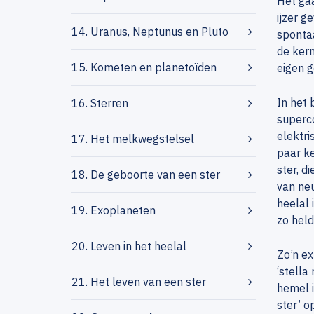
Het gaa
ijzer g
14. Uranus, Neptunus en Pluto
spontaa
de kern
15. Kometen en planetoïden
eigen g
In het 
16. Sterren
superco
elektri
17. Het melkwegstelsel
paar ke
ster, d
18. De geboorte van een ster
van neu
heelal 
19. Exoplaneten
zo held
20. Leven in het heelal
Zo’n ex
‘stella
21. Het leven van een ster
hemel i
ster’ o