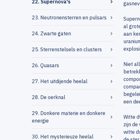
22. Supernova's
gasneve
23. Neutronensterren en pulsars
Superno
al grot
24. Zwarte gaten
aan ker
uranium
explosi
25. Sterrenstelsels en clusters
Niet al
26. Quasars
betrek
compone
27. Het uitdijende heelal
compact
begelei
28. De oerknal
een dee
29. Donkere materie en donkere
Witte d
energie
zijn de
witte d
30. Het mysterieuze heelal
de ster