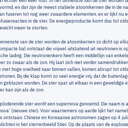
t echter een keer fout. In het binnenste van de ster worden 
evormd, en dat zijn de meest stabiele atoomkernen die in de n
n fuseren tot nog weer zwaardere elementen, en er lijkt nu e
fusiereacties in de ster. De energieproductie komt dus tot stils
ewicht ineen te storten.
binnenste van de ster worden de atoomkernen zo dicht op elkaa
mpacte bal ontstaat die vrijwel uitsluitend uit neutronen is
sche lading. Die neutronenkern heeft een middellijn van enkele
er zo zwaar als de zon. Hij laat zich niet verder samendrukke
ie met hoge snelheid naar binnen vallen, komen abrupt tot sti
tronen. Bij die klap komt zo veel energie vrij, dat de buitenla
in geblazen worden. De ster spat uit elkaar in een geweldige e
er kan zijn als de zon.
ploderende ster wordt een supernova genoemd. Die naam is a
 nova’ (nieuwe ster). Voor waarnemers op aarde lijkt het namel
s ontstaan. Chinese en Koreaanse astronomen zagen op 4 juli
plichten in het sterrenbeeld Stier. Op de plaats van de explosie