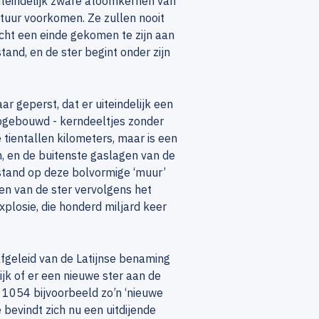
uiteindelijk zware atoomkernen van
atuur voorkomen. Ze zullen nooit
cht een einde gekomen te zijn aan
tand, en de ster begint onder zijn
r geperst, dat er uiteindelijk een
 opgebouwd - kerndeeltjes zonder
 tientallen kilometers, maar is een
n, en de buitenste gaslagen van de
lstand op deze bolvormige ‘muur’
gen van de ster vervolgens het
xplosie, die honderd miljard keer
fgeleid van de Latijnse benaming
ijk of er een nieuwe ster aan de
 1054 bijvoorbeeld zo’n ‘nieuwe
 bevindt zich nu een uitdijende