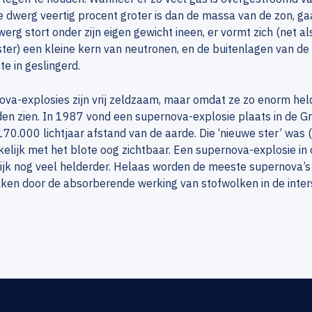
e dwerg veertig procent groter is dan de massa van de zon, gaa
werg stort onder zijn eigen gewicht ineen, er vormt zich (net a
ter) een kleine kern van neutronen, en de buitenlagen van de
te in geslingerd.
va-explosies zijn vrij zeldzaam, maar omdat ze zo enorm helder
en zien. In 1987 vond een supernova-explosie plaats in de 
170.000 lichtjaar afstand van de aarde. Die ‘nieuwe ster’ was (
lijk met het blote oog zichtbaar. Een supernova-explosie in 
ijk nog veel helderder. Helaas worden de meeste supernova’s
ken door de absorberende werking van stofwolken in de inters