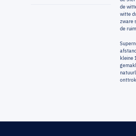
de witt
witte d
zware s
de ruim
Superno
afstand
kleine 
gemakke
natuurl
onttrok