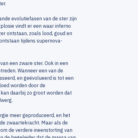
er.
nde evolutiefasen van de ster zijn
losie vindt er een waar inferno
er ontstaan, zoals lood, goud en
 ontstaan tijdens supernova-
van een zware ster. Ook in een
ptreden. Wanneer een van de
seerd, en geëvolueerd is tot een
vloed worden door de
n kan daarbij zo groot worden dat
dwerg.
ergie meer geproduceerd, en het
n de zwaartekracht. Maar als de
t om de verdere ineenstorting van
an de begeleider dat de massa van