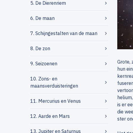
5. De Dierenriem
6. De maan
7. Schijngestalten van de maan
8. De zon
Grote, 
9. Seizoenen
hun ein
kernrea
10. Zons- en
fuseren
maansverduisteringen
vertoon
helium,
11. Mercurius en Venus
is er e
die wee
12. Aarde en Mars
ster on
13. Jupiter en Saturnus