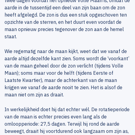
twee dagen voordat het opnieuw Volle Maan is, omdat de
aarde in de tussentijd een deel van zijn baan om de zon
heeft afgelegd. De zon is dus een stuk opgeschoven ten
opzichte van de sterren, en het duurt even voordat de
maan opnieuw precies tegenover de zon aan de hemel
staat.
Wie regematig naar de maan kijkt, weet dat we vanaf de
aarde altijd dezelfde kant zien. Soms wordt die ‘voorkant’
van de maan geheel door de zon verlicht (tijdens Volle
Maan); soms maar voor de helft (tijdens Eerste of
Laatste Kwartier), maar de achterkant van de maan
krijgen we vanaf de aarde nooit te zien. Het is alsof de
maan niet om zijn as draait.
In werkelijkheid doet hij dat echter wél. De rotatieperiode
van de maan is echter precies even lang als de
omloopperiode: 27,5 dagen. Terwijl hij rond de aarde
beweegt, draait hij voortdurend ook langzaam om zijn as,