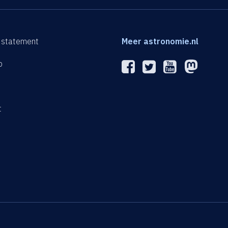
 statement
Meer astronomie.nl
p
n
t