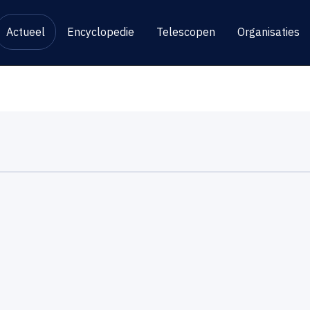
Actueel
Encyclopedie
Telescopen
Organisaties