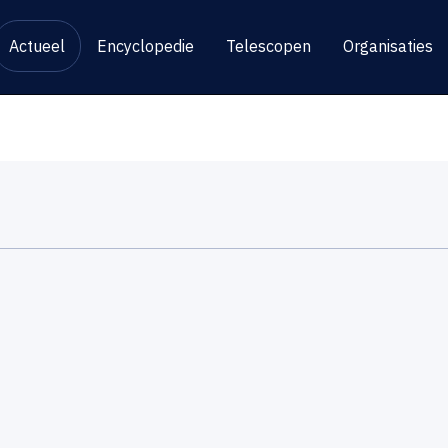
Actueel
Encyclopedie
Telescopen
Organisaties