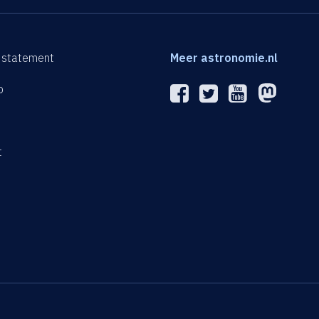
 statement
Meer astronomie.nl
p
n
t