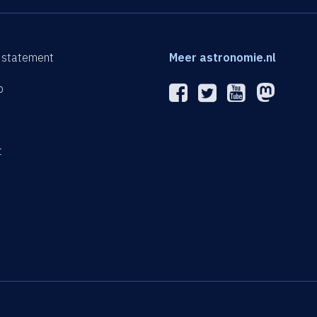
 statement
Meer astronomie.nl
p
n
t