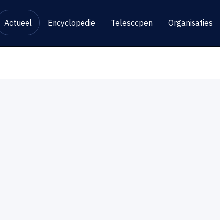
Actueel
Encyclopedie
Telescopen
Organisaties