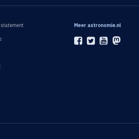
 statement
Meer astronomie.nl
p
n
t