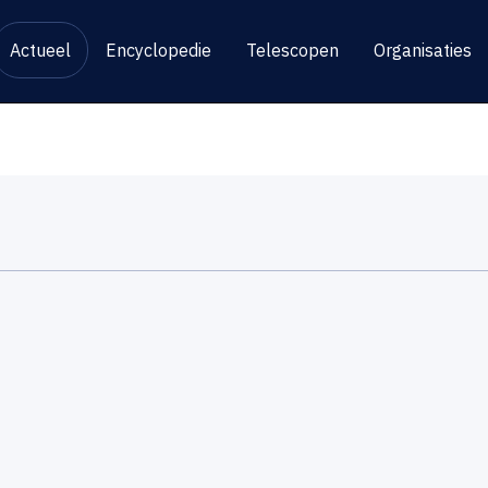
Actueel
Encyclopedie
Telescopen
Organisaties