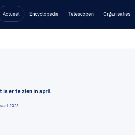
Actueel
Encyclopedie
Telescopen
Organisaties
t is er te zien in april
maart 2023