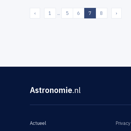
(current)
‹
1
...
5
6
7
8
›
Astronomie
.nl
Actueel
Privacy