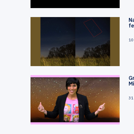
Na
fe
10
G
M
31