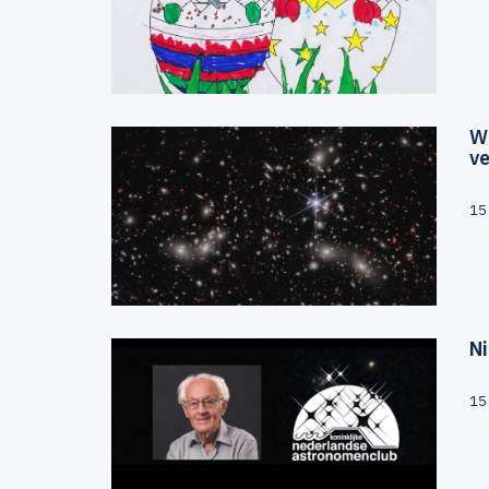
We
v
15
Ni
15