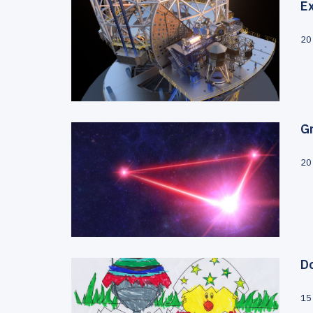
E
20
Gr
20
D
15