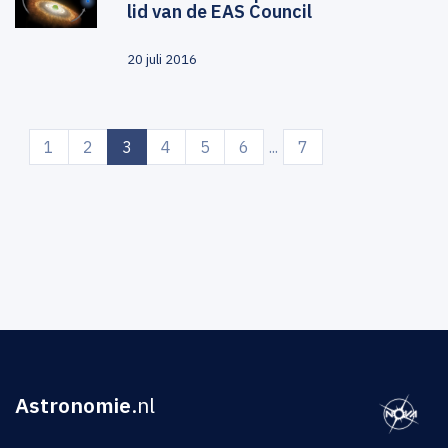
lid van de EAS Council
20 juli 2016
(current)
1
2
3
4
5
6
...
7
Astronomie
.nl