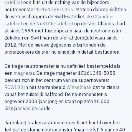
satelliet
een flits uit de richting van de bijzondere
neutronenster
1E161348-5055
. Meteen daarop richtten
de wetenschappers de Swift-satelliet, de
Chandra-
satelliet
en de
NuSTAR-satelliet
op de ster. Chandra had
al sinds 1999 met tussenpozen naar de neutronenster
gekeken en Swift nam de ster al geregeld waar sinds
2012. Met de nieuwe gegevens erbij konden de
onderzoekers de ster nu eindelijk in detail bestuderen.
De trage neutronenster is nu definitief bestempeld als
een
magnetar
. De trage magnetar 1E161348-5055
bevindt zich in het centrum van de supernovarest
RCW103
in het sterrenbeeld
Winkelhaak
dat te zien is
vanaf het zuidelijk halfrond. De neutronenster is
ongeveer 2000 jaar jong en staat op zo'n 10.000
lichtjaar van de aarde.
Jarenlang braken astronomen zich het hoofd over het
feit dat de slome neutronenster 'maar liefst' 6 uur en 40