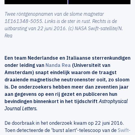
Twee röntgenopnamen van de slome magnetar
1E161348-5055. Links is de ster in rust. Rechts is de
uitbarsting van 22 juni 2016. (c) NASA Swift-satellite/N.
Rea
Een team Nederlandse en Italiaanse sterrenkundigen
onder leiding van
Nanda Rea
(Universiteit van
Amsterdam) snapt eindelijk waarom de traagst
draaiende magnetische neutronenster ooit, zo sloom
is. De onderzoekers hebben meer dan zeventien jaar
aan gegevens op een rij gezet en publiceren hun
bevindingen binnenkort in het tijdschrift
Astrophysical
Journal Letters.
De doorbraak in het onderzoek kwam op 22 juni 2016.
Toen detecteerde de 'burst alert'-telescoop van de
Swift-