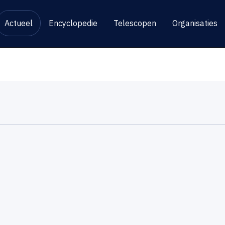
Actueel
Encyclopedie
Telescopen
Organisaties