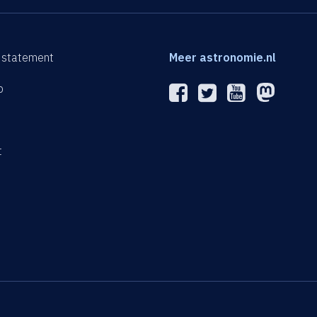
 statement
Meer astronomie.nl
p
n
t