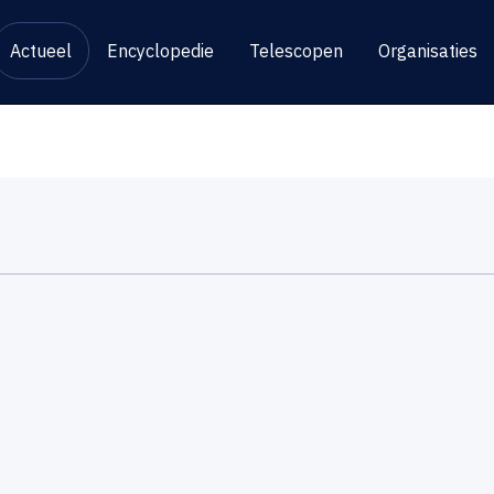
Actueel
Encyclopedie
Telescopen
Organisaties