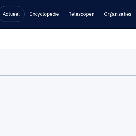
Actueel
Encyclopedie
Telescopen
Organisaties