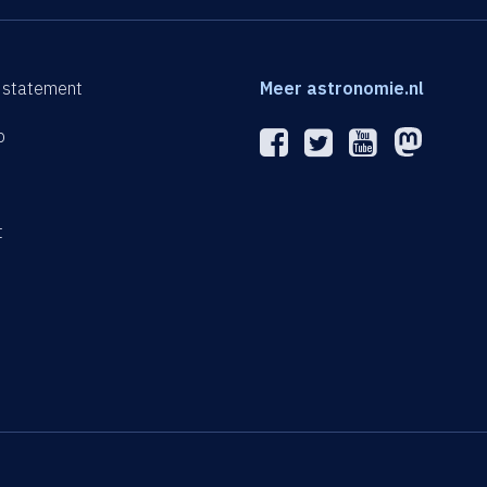
 statement
Meer astronomie.nl
p
n
t