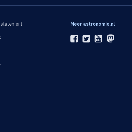
 statement
Meer astronomie.nl
p
n
t