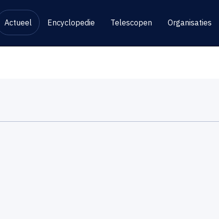
Actueel
Encyclopedie
Telescopen
Organisaties