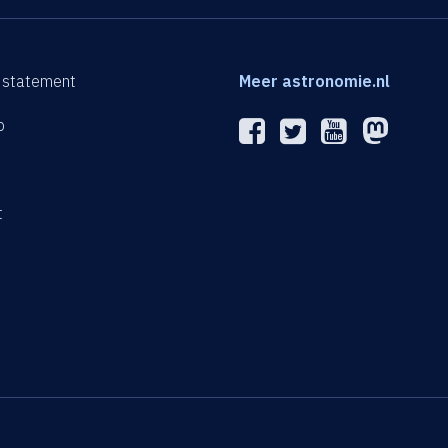
 statement
Meer astronomie.nl
p
n
t