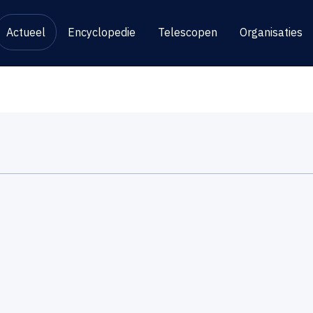
Actueel
Encyclopedie
Telescopen
Organisaties