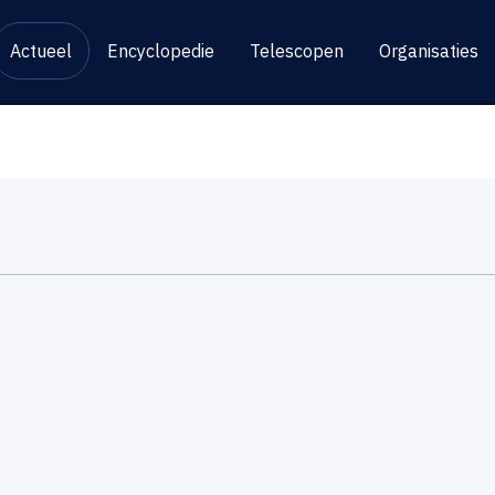
Actueel
Encyclopedie
Telescopen
Organisaties