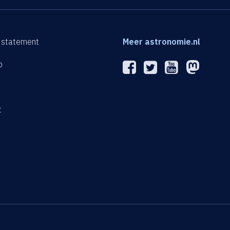
 statement
Meer astronomie.nl
p
n
t