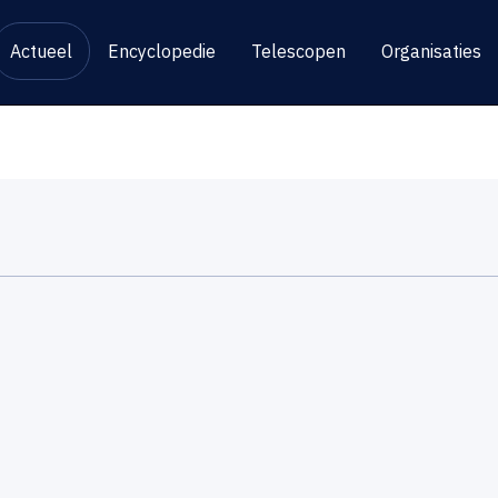
Actueel
Encyclopedie
Telescopen
Organisaties