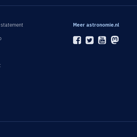
 statement
Meer astronomie.nl
p
n
t