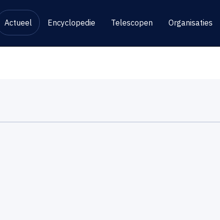
Actueel
Encyclopedie
Telescopen
Organisaties