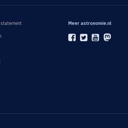
 statement
Meer astronomie.nl
p
n
t