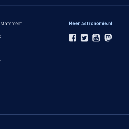
 statement
Meer astronomie.nl
p
n
t