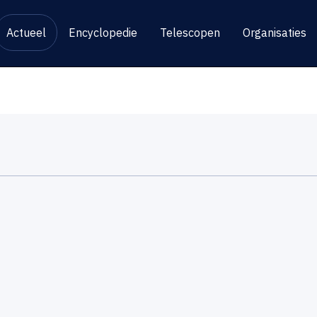
Actueel
Encyclopedie
Telescopen
Organisaties