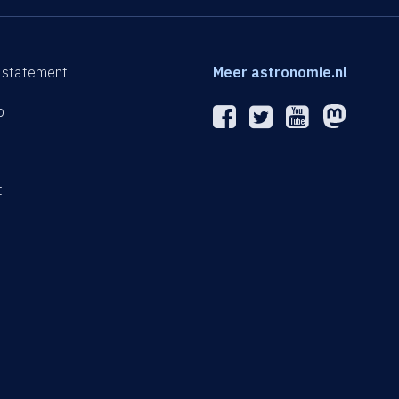
 statement
Meer astronomie.nl
p
n
t