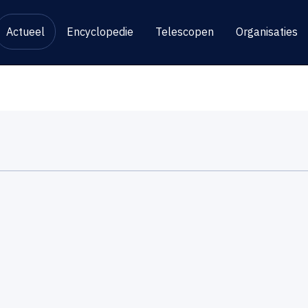
Actueel
Encyclopedie
Telescopen
Organisaties