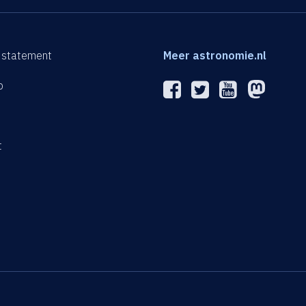
 statement
Meer astronomie.nl
p
n
t