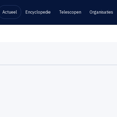
Actueel
Encyclopedie
Telescopen
Organisaties