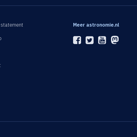
 statement
Meer astronomie.nl
p
n
t