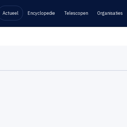
Actueel
Encyclopedie
Telescopen
Organisaties