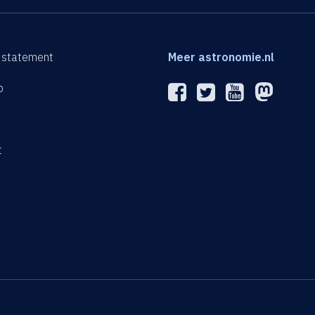
 statement
Meer astronomie.nl
p
n
t