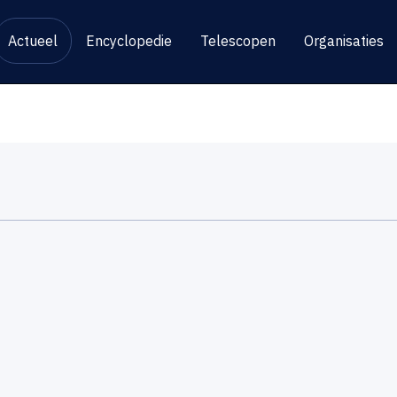
Actueel
Encyclopedie
Telescopen
Organisaties