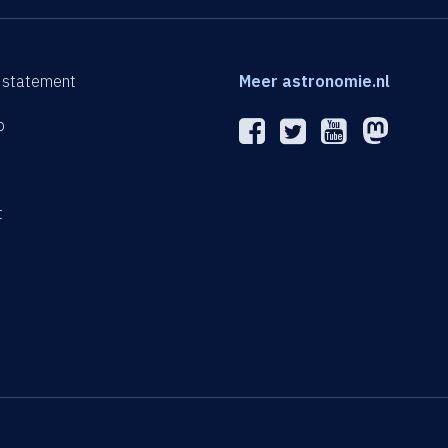
 statement
Meer astronomie.nl
p
n
t