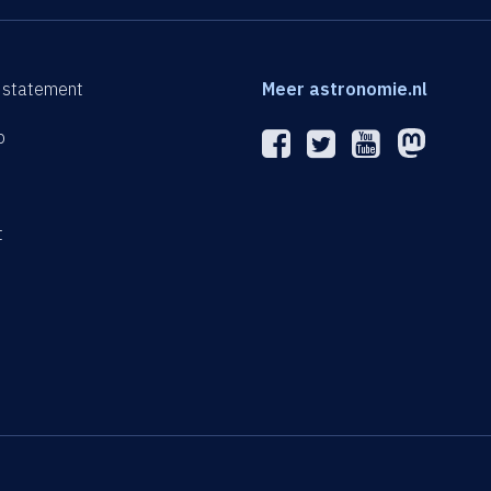
 statement
Meer astronomie.nl
p
n
t