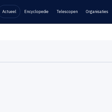
Actueel
Encyclopedie
Telescopen
Organisaties