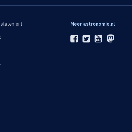
 statement
Meer astronomie.nl
p
n
t