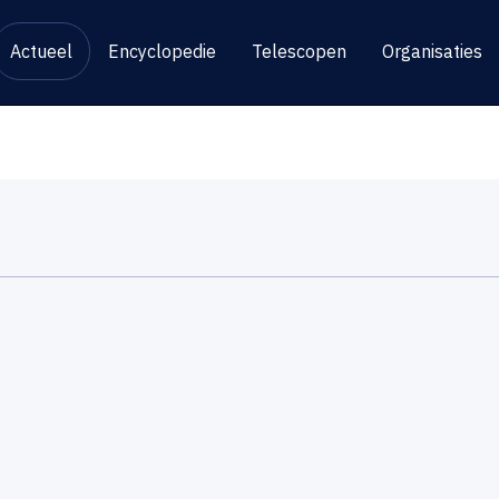
Actueel
Encyclopedie
Telescopen
Organisaties