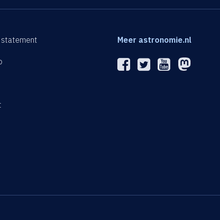
 statement
Meer astronomie.nl
p
n
t