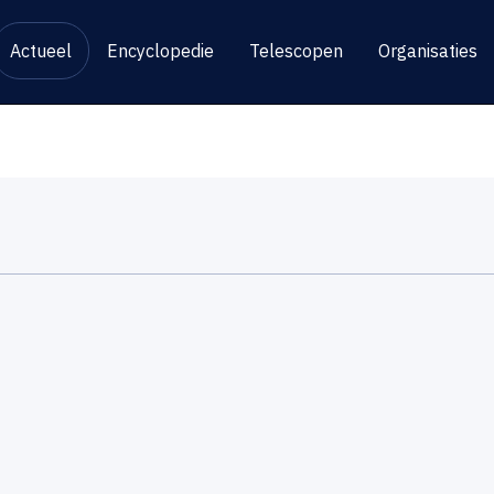
Actueel
Encyclopedie
Telescopen
Organisaties