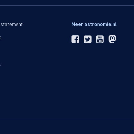
 statement
Meer astronomie.nl
p
n
t