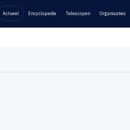
Actueel
Encyclopedie
Telescopen
Organisaties