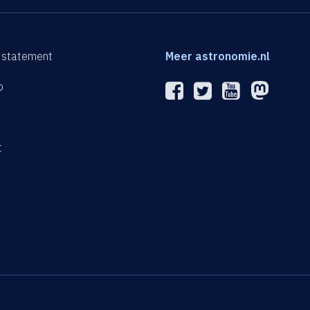
 statement
Meer astronomie.nl
p
n
t