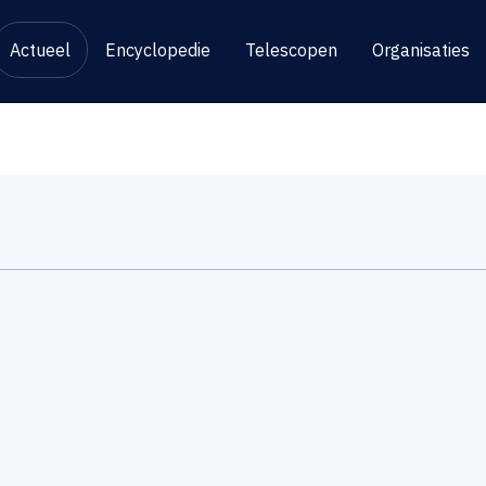
Actueel
Encyclopedie
Telescopen
Organisaties