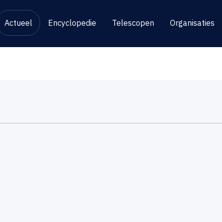
Actueel
Encyclopedie
Telescopen
Organisaties