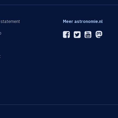
 statement
Meer astronomie.nl
p
n
t