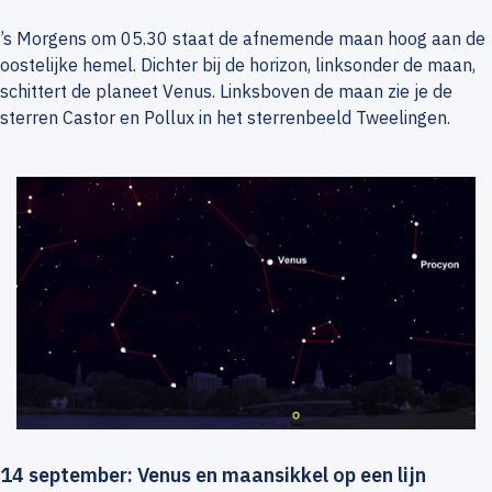
’s Morgens om 05.30 staat de afnemende maan hoog aan de
oostelijke hemel. Dichter bij de horizon, linksonder de maan,
schittert de planeet Venus. Linksboven de maan zie je de
sterren Castor en Pollux in het sterrenbeeld Tweelingen.
14 september: Venus en maansikkel op een lijn