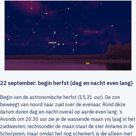
22 september: begin herfst (dag en nacht even lang)
Begin van de astronomische herfst (15.31 uur). De zon
beweegt van noord naar zuid over de evenaar. Rond deze
datum duren dag en nacht overal op aarde even lang. ’s
Avonds om 20.30 uur zie je de wassende maan vrij laag in het
zuidwesten; rechtsonder de maan staat de ster Antares in de
Schorpioen, maar omdat het nog schemert, is die alleen met