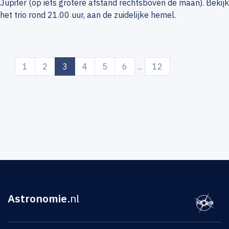
Jupiter (op iets grotere afstand rechtsboven de maan). Bekijk
het trio rond 21.00 uur, aan de zuidelijke hemel.
(current)
1
2
3
4
5
6
...
12
Astronomie
.nl