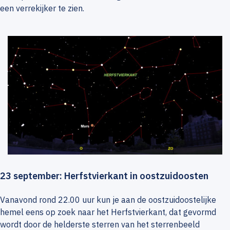
een verrekijker te zien.
23 september: Herfstvierkant in oostzuidoosten
Vanavond rond 22.00 uur kun je aan de oostzuidoostelijke
hemel eens op zoek naar het Herfstvierkant, dat gevormd
wordt door de helderste sterren van het sterrenbeeld