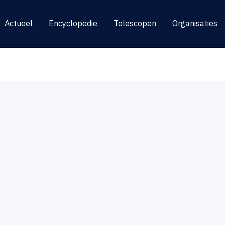
Actueel
Encyclopedie
Telescopen
Organisaties