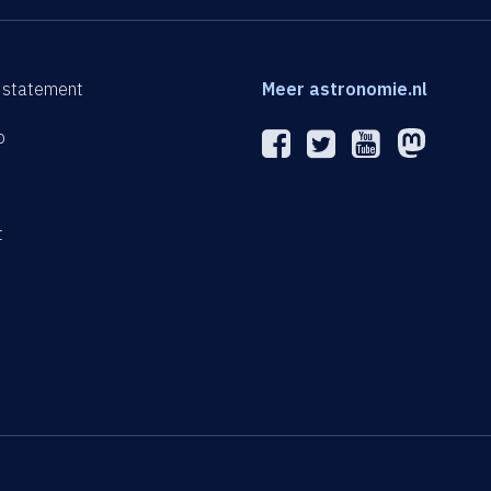
 statement
Meer astronomie.nl
p
n
t