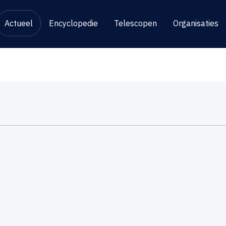
Actueel
Encyclopedie
Telescopen
Organisaties