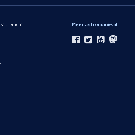
 statement
Meer astronomie.nl
p
n
t