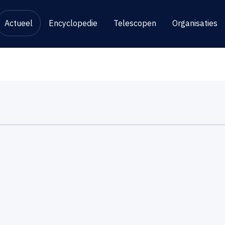
Actueel
Encyclopedie
Telescopen
Organisaties