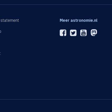
 statement
Meer astronomie.nl
p
n
t