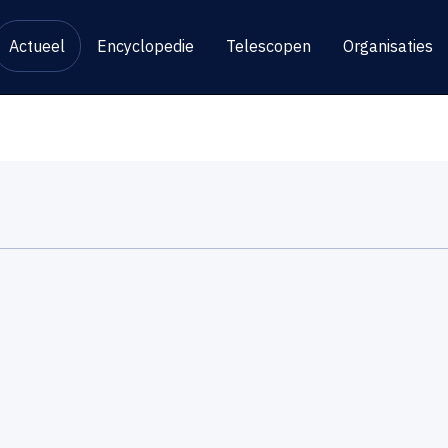
Actueel
Encyclopedie
Telescopen
Organisaties