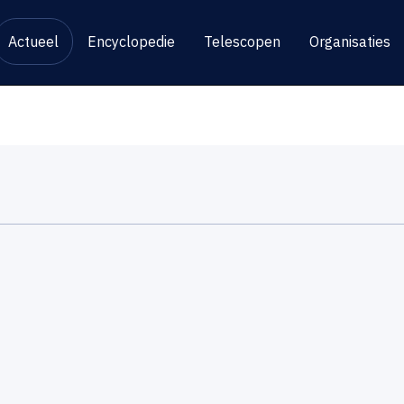
Actueel
Encyclopedie
Telescopen
Organisaties