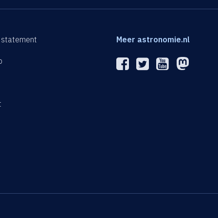
 statement
Meer astronomie.nl
p
n
t