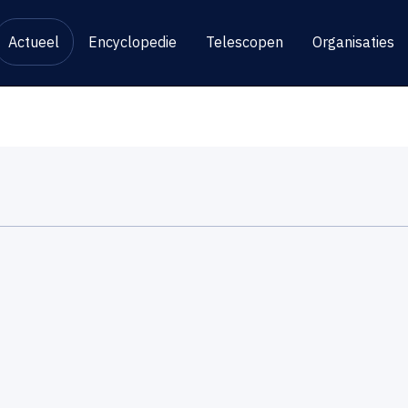
Actueel
Encyclopedie
Telescopen
Organisaties