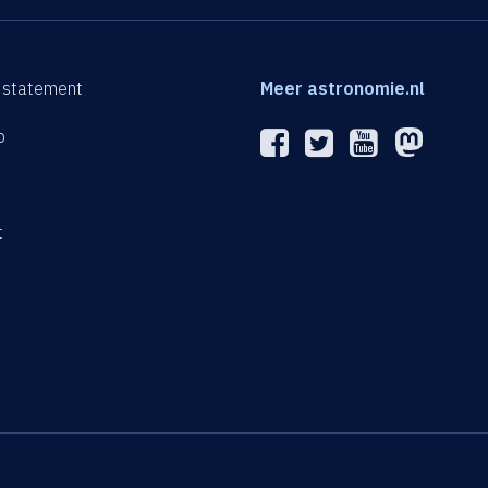
 statement
Meer astronomie.nl
p
n
t