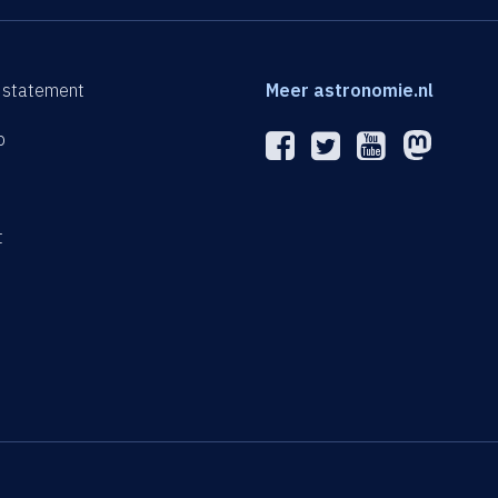
 statement
Meer astronomie.nl
p
n
t