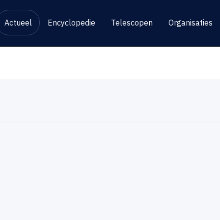
Actueel
Encyclopedie
Telescopen
Organisaties