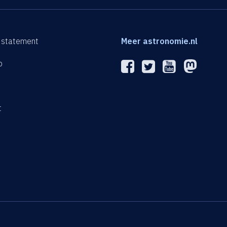
 statement
Meer astronomie.nl
p
n
t