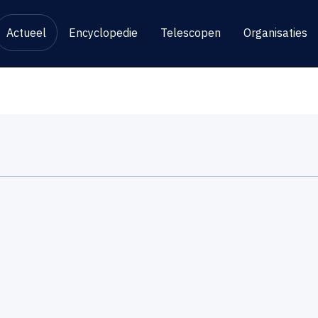
Actueel
Encyclopedie
Telescopen
Organisaties