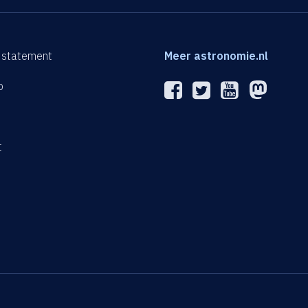
 statement
Meer astronomie.nl
p
n
t