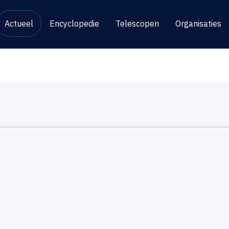
Actueel
Encyclopedie
Telescopen
Organisaties