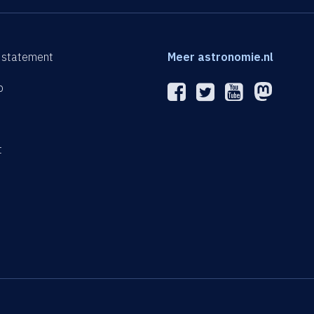
 statement
Meer astronomie.nl
p
n
t