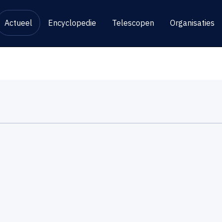
Actueel
Encyclopedie
Telescopen
Organisaties