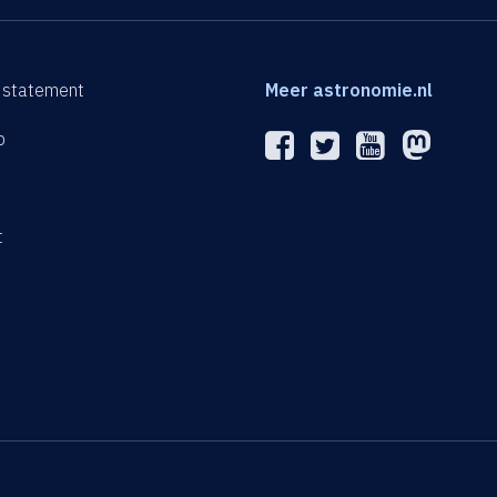
 statement
Meer astronomie.nl
p
n
t