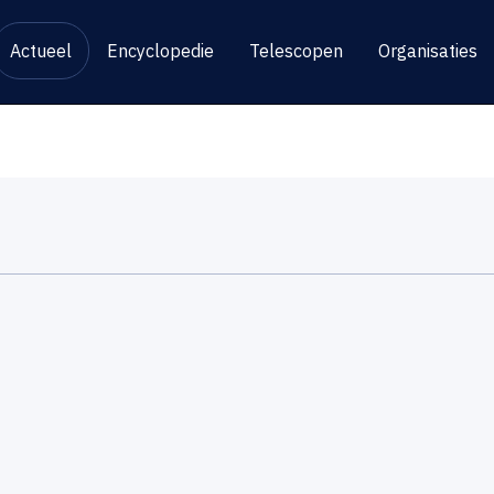
Actueel
Encyclopedie
Telescopen
Organisaties