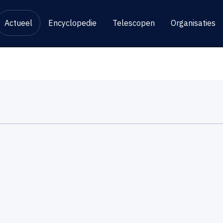
Actueel
Encyclopedie
Telescopen
Organisaties