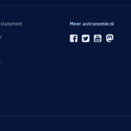
 statement
Meer astronomie.nl
p
n
t