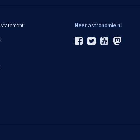
 statement
Meer astronomie.nl
p
n
t