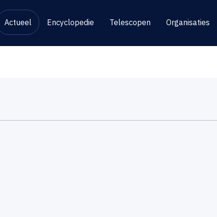
Actueel
Encyclopedie
Telescopen
Organisaties