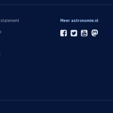
 statement
Meer astronomie.nl
p
n
t