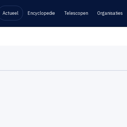
Actueel
Encyclopedie
Telescopen
Organisaties