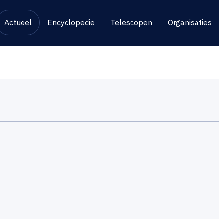
Actueel
Encyclopedie
Telescopen
Organisaties