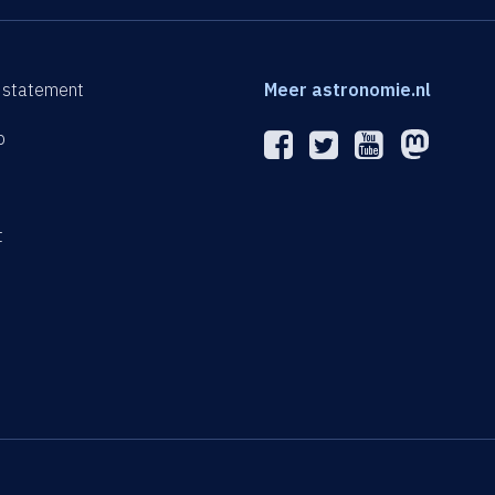
 statement
Meer astronomie.nl
p
n
t